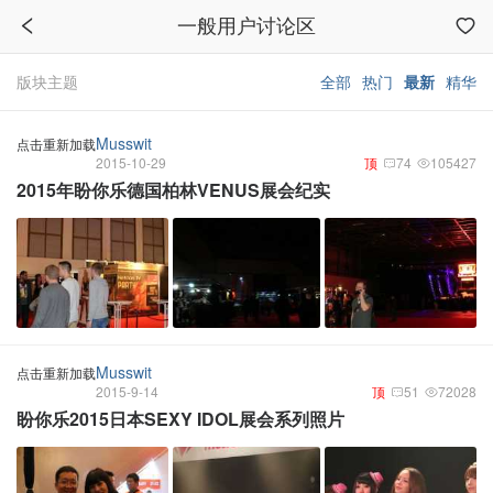
一般用户讨论区
版块主题
全部
热门
最新
精华
Musswit
点击重新加载
2015-10-29
顶
74
105427
2015年盼你乐德国柏林VENUS展会纪实
Musswit
点击重新加载
2015-9-14
顶
51
72028
盼你乐2015日本SEXY IDOL展会系列照片