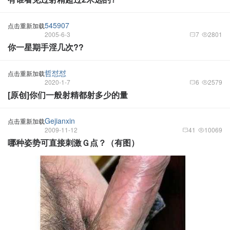
545907
点击重新加载
2005-6-3
7
2801
你一星期手淫几次??
哲怼怼
点击重新加载
2020-1-7
6
2579
[原创]你们一般射精都射多少的量
Gejianxin
点击重新加载
2009-11-12
41
10069
哪种姿势可直接刺激Ｇ点？（有图）