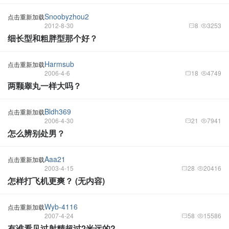
Snoobyzhou2
点击重新加载
2012-8-30
8
3253
细长型和粗胖型那个好？
Harmsub
点击重新加载
2006-4-6
18
4749
两颗睾丸一样大吗？
Bldh369
点击重新加载
2006-4-30
21
7941
怎么辨别处男？
Aaa21
点击重新加载
2003-4-15
28
20416
怎样打飞机更爽？ (无内容)
Wyb-4116
点击重新加载
2007-4-24
58
15586
有谁看见过射精超过2米远的?