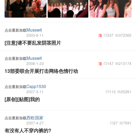
Musswit
点击重新加载
2003-6-11
顶
337
372365
[注意]请不要乱发阴茎照片
Musswit
点击重新加载
2008-1-23
顶
147
213174
13部委联合开展打击网络色情行动
Cspp1530
点击重新加载
2007-3-11
112
25261
[原创][贴图]我的
西欧国家
点击重新加载
2007-4-27
27
7591
有没有人不穿内裤的?