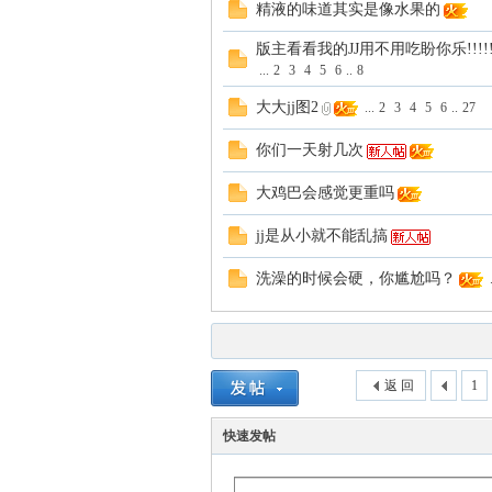
精液的味道其实是像水果的
版主看看我的JJ用不用吃盼你乐!!!!!
...
2
3
4
5
6
..
8
大大jj图2
...
2
3
4
5
6
..
27
你们一天射几次
大鸡巴会感觉更重吗
坛
jj是从小就不能乱搞
洗澡的时候会硬，你尴尬吗？
.
返 回
1
快速发帖