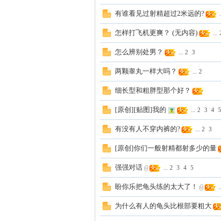
有谁看见过射精超过2米远的?
.
你
怎样打飞机更爽？ (无内容)
...
怎么辨别处男？
...
2
3
两颗睾丸一样大吗？
...
2
细长型和粗胖型那个好？
[原创][贴图]我的
...
2
3
4
5
乐
有没有人不穿内裤的?
...
2
3
[原创]你们一般射精都射多少的量
强强对话
...
2
3
4
5
盼你乐把龟头练的太大了！
..
为什么有人的龟头比根部要粗大
论