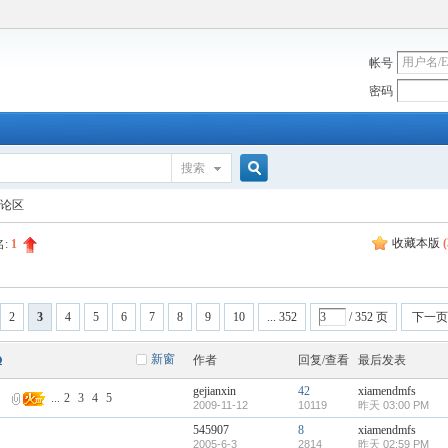
帐号
密码
搜索
搜
论区
收藏本版
(
名:
1
索
2
3
4
5
6
7
8
9
10
... 352
/ 352 页
下一页
新窗
作者
回复/查看
最后发表
gejianxin
42
xiamendmfs
）
...
2
3
4
5
2009-11-12
10119
昨天 03:00 PM
545907
8
xiamendmfs
2005-6-3
2814
昨天 02:59 PM