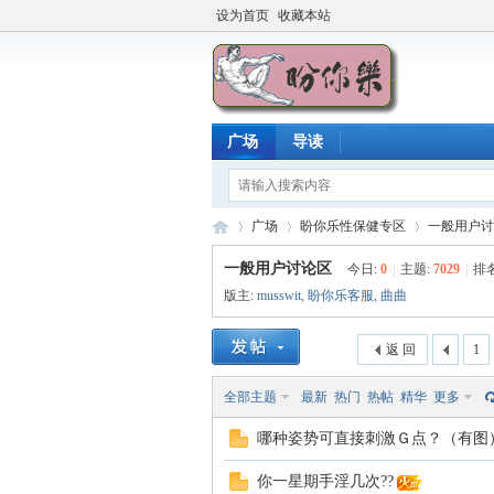
设为首页
收藏本站
广场
导读
广场
盼你乐性保健专区
一般用户讨
一般用户讨论区
今日:
0
|
主题:
7029
|
排
版主:
musswit
,
盼你乐客服
,
曲曲
盼
»
›
›
返 回
1
全部主题
最新
热门
热帖
精华
更多
哪种姿势可直接刺激Ｇ点？（有图
你一星期手淫几次??