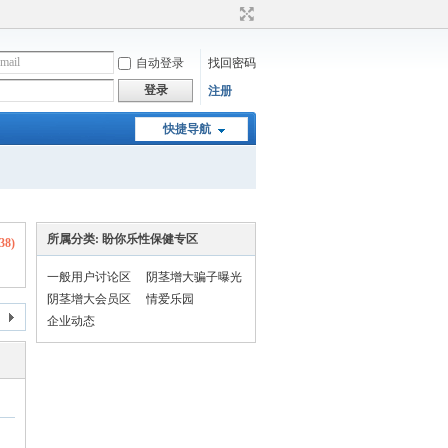
自动登录
找回密码
登录
注册
快捷导航
所属分类: 盼你乐性保健专区
38
)
一般用户讨论区
阴茎增大骗子曝光
台
阴茎增大会员区
情爱乐园
企业动态