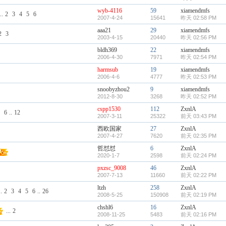
wyb-4116
59
xiamendmfs
..
2
3
4
5
6
2007-4-24
15641
昨天 02:58 PM
aaa21
29
xiamendmfs
2
3
2003-4-15
20440
昨天 02:56 PM
bldh369
22
xiamendmfs
2006-4-30
7971
昨天 02:54 PM
harmsub
19
xiamendmfs
2006-4-6
4777
昨天 02:53 PM
snoobyzhou2
9
xiamendmfs
2012-8-30
3268
昨天 02:52 PM
cspp1530
112
ZxnlA
6
..
12
2007-3-11
25322
前天 03:43 PM
西欧国家
27
ZxnlA
2007-4-27
7620
前天 02:35 PM
哲怼怼
6
ZxnlA
2020-1-7
2598
前天 02:24 PM
pxzsc_9008
46
ZxnlA
2007-7-13
11660
前天 02:22 PM
ltzh
258
ZxnlA
.
2
3
4
5
6
..
26
2008-5-25
150908
前天 02:19 PM
chshl6
16
ZxnlA
...
2
2008-11-25
5483
前天 02:16 PM