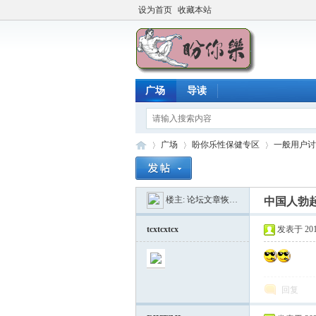
设为首页
收藏本站
广场
导读
广场
盼你乐性保健专区
一般用户讨
楼主:
论坛文章恢复器
中国人勃
盼
»
›
›
tcxtcxtcx
发表于 2016-
回复