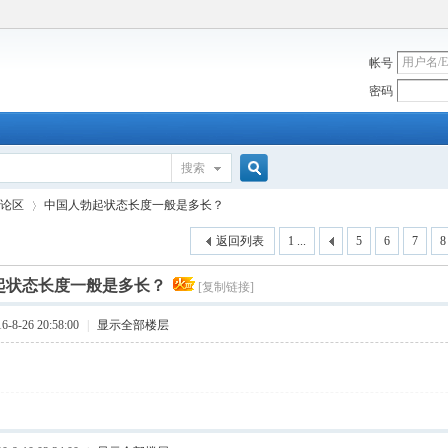
帐号
密码
搜索
搜
论区
中国人勃起状态长度一般是多长？
返回列表
1 ...
5
6
7
8
索
起状态长度一般是多长？
[复制链接]
›
8-26 20:58:00
|
显示全部楼层