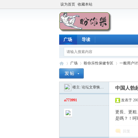
设为首页
收藏本站
广场
导读
广场
盼你乐性保健专区
一般用户讨
楼主:
论坛文章恢复器
中国人勃
盼
»
›
›
a773991
发表于 2005-
更長、更粗
是嗎？！呵呵.
回复