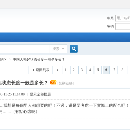
帐号
密码
搜索
搜
论区
中国人勃起状态长度一般是多长？
返回列表
1
2
3
4
5
6
7
8
索
起状态长度一般是多长？
[复制链接]
›
11-25 11:14:00
|
显示全部楼层
....我想是每個男人都想要的吧！不過，還是要考慮一下實際上的配合吧
......（有點心虛呢）