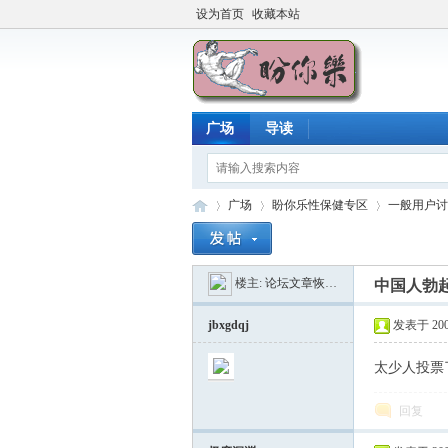
设为首页
收藏本站
广场
导读
广场
盼你乐性保健专区
一般用户讨
楼主:
论坛文章恢复器
中国人勃
盼
»
›
›
jbxgdqj
发表于 2007-
太少人投票
回复