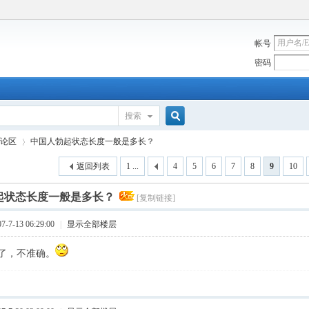
帐号
密码
搜索
搜
论区
中国人勃起状态长度一般是多长？
返回列表
1 ...
4
5
6
7
8
9
10
索
起状态长度一般是多长？
[复制链接]
›
7-13 06:29:00
|
显示全部楼层
了，不准确。