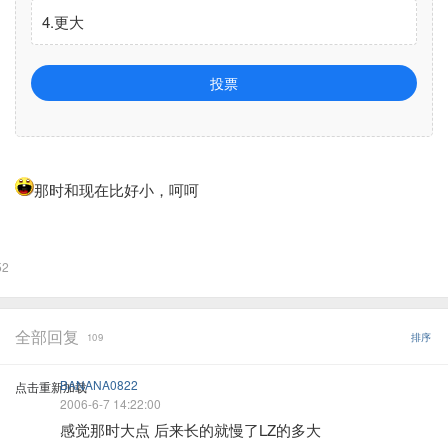
4.更大
投票
那时和现在比好小，呵呵
52
全部回复
109
排序
BANANA0822
点击重新加载
2006-6-7 14:22:00
感觉那时大点 后来长的就慢了LZ的多大