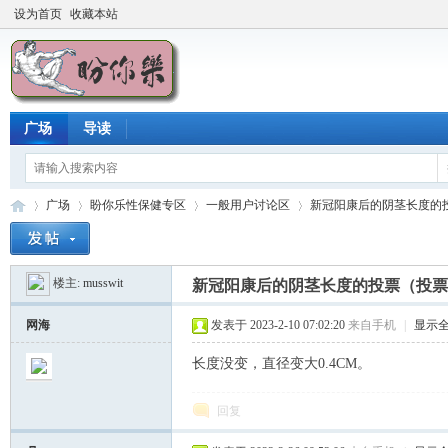
设为首页
收藏本站
广场
导读
广场
盼你乐性保健专区
一般用户讨论区
新冠阳康后的阴茎长度的投票
楼主:
musswit
新冠阳康后的阴茎长度的投票（投票
盼
»
›
›
›
网海
发表于 2023-2-10 07:02:20
来自手机
|
显示
长度没变，直径变大0.4CM。
回复