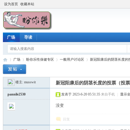
设为首页
收藏本站
广场
导读
广场
盼你乐性保健专区
一般用户讨论区
新冠阳康后的阴茎长度的投票
楼主:
musswit
新冠阳康后的阴茎长度的投票（投票
盼
»
›
›
›
pannile2530
发表于 2023-6-20 05:51:35
来自手机
|
显示
没变
回复