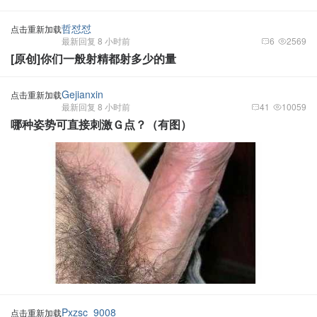
哲怼怼
点击重新加载
最新回复 8 小时前
6
2569
[原创]你们一般射精都射多少的量
Gejianxin
点击重新加载
最新回复 8 小时前
41
10059
哪种姿势可直接刺激Ｇ点？（有图）
Pxzsc_9008
点击重新加载