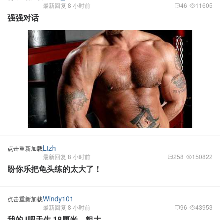
最新回复 8 小时前
46
11605
强强对话
Ltzh
点击重新加载
最新回复 8 小时前
258
150822
盼你乐把龟头练的太大了！
Windy101
点击重新加载
最新回复 8 小时前
96
43953
我的J吧天生 18厘米，粗大