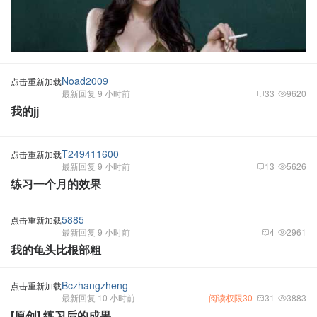
Noad2009
点击重新加载
最新回复 9 小时前
33
9620
我的jj
T249411600
点击重新加载
最新回复 9 小时前
13
5626
练习一个月的效果
5885
点击重新加载
最新回复 9 小时前
4
2961
我的龟头比根部粗
Bczhangzheng
点击重新加载
最新回复 10 小时前
阅读权限30
31
3883
[原创] 练习后的成果